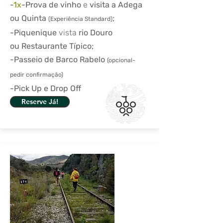
-
1x
-Prova de vinho
e
visita a Adega
ou Quinta
;
(Experiência Standard
)
-Piquenique
vista
rio Douro
ou Restaurante Típico;
-Passeio de Barco Rabelo
(opci
o
nal-
pedir confirmação)
-Pick Up e Drop Off
Reserve Já!