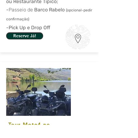
ou Restaurante Típico;
-
Passeio de
Barco Rabelo
(opcional
-pedir
confirmação
)
-Pick Up e Drop Off
Reserve Já!
Tour Moto4 no
Douro